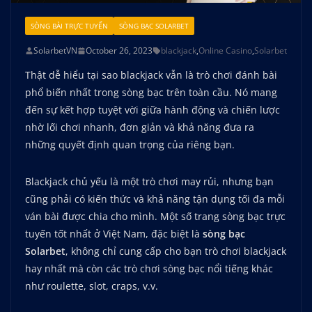
SÒNG BÀI TRỰC TUYẾN
SÒNG BẠC SOLARBET
SolarbetVN
October 26, 2023
blackjack
,
Online Casino
,
Solarbet
Thật dễ hiểu tại sao blackjack vẫn là trò chơi đánh bài
phổ biến nhất trong sòng bạc trên toàn cầu. Nó mang
đến sự kết hợp tuyệt vời giữa hành động và chiến lược
nhờ lối chơi nhanh, đơn giản và khả năng đưa ra
những quyết định quan trọng của riêng bạn.
Blackjack chủ yếu là một trò chơi may rủi, nhưng bạn
cũng phải có kiến thức và khả năng tận dụng tối đa mỗi
ván bài được chia cho mình. Một số trang sòng bạc trực
tuyến tốt nhất ở Việt Nam, đặc biệt là
sòng bạc
Solarbet
, không chỉ cung cấp cho bạn trò chơi blackjack
hay nhất mà còn các trò chơi sòng bạc nổi tiếng khác
như roulette, slot, craps, v.v.