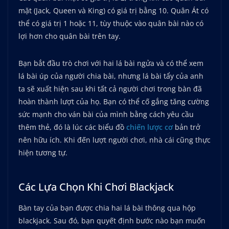
mặt (Jack, Queen và King) có giá trị bằng 10. Quân Át có
thể có giá trị 1 hoặc 11, tùy thuộc vào quân bài nào có
lợi hơn cho quân bài trên tay.
Bạn bắt đầu trò chơi với hai lá bài ngửa và có thể xem
lá bài úp của người chia bài, nhưng lá bài tẩy của anh
ta sẽ xuất hiện sau khi tất cả người chơi trong bàn đã
hoàn thành lượt của họ. Bạn có thể cố gắng tăng cường
sức mạnh cho ván bài của mình bằng cách yêu cầu
thêm thẻ, đó là lúc các biểu đồ
chiến lược cơ
bản trở
nên hữu ích. Khi đến lượt người chơi, nhà cái cũng thực
hiện tương tự.
Các Lựa Chọn Khi Chơi Blackjack
Bàn tay của bạn được chia hai lá bài thông qua hộp
blackjack. Sau đó, bạn quyết định bước nào bạn muốn