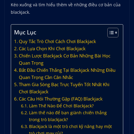
Kéo xuống và tìm hiểu thêm về những điều cơ bản của
blackjack.
Mục Lục
Quy Tắc Trò Chơi Cách Chơi Blackjack
Các Lựa Chọn Khi Chơi Blackjack
Chiến Lược Blackjack Cơ Bản Những Bài Học
Quan Trọng
Bắt Đầu Chiến Thắng Tại Blackjack Những Điều
Quan Trọng Cần Cân Nhắc
Tham Gia Sòng Bạc Trực Tuyến Tốt Nhất Khi
Chơi Blackjack
Các Câu Hỏi Thường Gặp (FAQ) Blackjack
Làm Thế Nào Để Chơi Blackjack?
Làm thế nào để bạn giành chiến thắng
trong trò blackjack?
Blackjack là một trò chơi kỹ năng hay một
trò chơi may rủi?