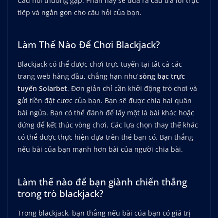
Câu hỏi thường gặp. Phần này sẽ đưa ra câu trả lời trực
tiếp và ngắn gọn cho câu hỏi của bạn.
Làm Thế Nào Để Chơi Blackjack?
Blackjack có thể được chơi trực tuyến tại tất cả các
trang web hàng đầu, chẳng hạn như
sòng bạc trực
tuyến Solarbet
. Đơn giản chỉ cần khởi động trò chơi và
gửi tiền đặt cược của bạn. Bạn sẽ được chia hai quân
bài ngửa. Bạn có thể đánh để lấy một lá bài khác hoặc
đứng để kết thúc vòng chơi. Các lựa chọn thay thế khác
có thể được thực hiện dựa trên thẻ bạn có. Bạn thắng
nếu bài của bạn mạnh hơn bài của người chia bài.
Làm thế nào để bạn giành chiến thắng
trong trò blackjack?
Trong blackjack, bạn thắng nếu bài của bạn có giá trị