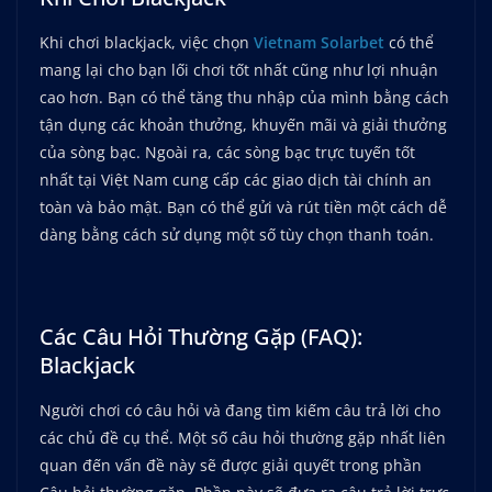
Khi chơi blackjack, việc chọn
Vietnam Solarbet
có thể
mang lại cho bạn lối chơi tốt nhất cũng như lợi nhuận
cao hơn. Bạn có thể tăng thu nhập của mình bằng cách
tận dụng các khoản thưởng, khuyến mãi và giải thưởng
của sòng bạc. Ngoài ra, các sòng bạc trực tuyến tốt
nhất tại Việt Nam cung cấp các giao dịch tài chính an
toàn và bảo mật. Bạn có thể gửi và rút tiền một cách dễ
dàng bằng cách sử dụng một số tùy chọn thanh toán.
Các Câu Hỏi Thường Gặp (FAQ):
Blackjack
Người chơi có câu hỏi và đang tìm kiếm câu trả lời cho
các chủ đề cụ thể. Một số câu hỏi thường gặp nhất liên
quan đến vấn đề này sẽ được giải quyết trong phần