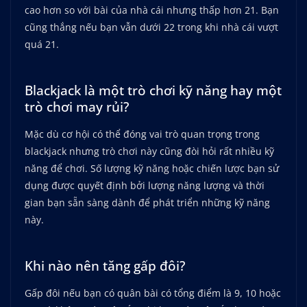
cao hơn so với bài của nhà cái nhưng thấp hơn 21. Bạn
cũng thắng nếu bạn vẫn dưới 22 trong khi nhà cái vượt
quá 21.
Blackjack là một trò chơi kỹ năng hay một
trò chơi may rủi?
Mặc dù cơ hội có thể đóng vai trò quan trọng trong
blackjack nhưng trò chơi này cũng đòi hỏi rất nhiều kỹ
năng để chơi. Số lượng kỹ năng hoặc chiến lược bạn sử
dụng được quyết định bởi lượng năng lượng và thời
gian bạn sẵn sàng dành để phát triển những kỹ năng
này.
Khi nào nên tăng gấp đôi?
Gấp đôi nếu bạn có quân bài có tổng điểm là 9, 10 hoặc