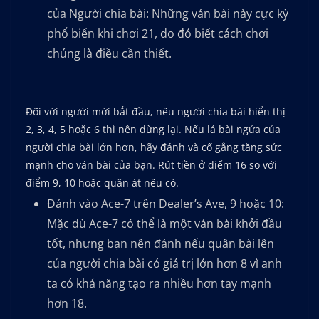
của Người chia bài: Những ván bài này cực kỳ
phổ biến khi chơi 21, do đó biết cách chơi
chúng là điều cần thiết.
Đối với người mới bắt đầu, nếu người chia bài hiển thị
2, 3, 4, 5 hoặc 6 thì nên dừng lại. Nếu lá bài ngửa của
người chia bài lớn hơn, hãy đánh và cố gắng tăng sức
mạnh cho ván bài của bạn. Rút tiền ở điểm 16 so với
điểm 9, 10 hoặc quân át nếu có.
Đánh vào Ace-7 trên Dealer’s Ave, 9 hoặc 10:
Mặc dù Ace-7 có thể là một ván bài khởi đầu
tốt, nhưng bạn nên đánh nếu quân bài lên
của người chia bài có giá trị lớn hơn 8 vì anh
ta có khả năng tạo ra nhiều hơn tay mạnh
hơn 18.