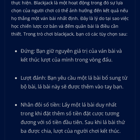
thực hiện. Blackjack là một hoạt động trong đó sự lựa
chọn của người chơi có thể ảnh hưởng đến kết quả nếu
họ thắng một ván bài nhất định. Đây là lý do tại sao việc
học chiến lược cơ bản và đếm quân bài là điều cần
thiết. Trong trò chơi blackjack, bạn có các tùy chọn sau:
Đứng: Bạn giữ nguyên giá trị của ván bài và
kết thúc lượt của mình trong vòng đấu.
Lượt đánh: Bạn yêu cầu một lá bài bổ sung từ
bộ bài, lá bài này sẽ được thêm vào tay bạn.
Nhân đôi số tiền: Lấy một lá bài duy nhất
trong khi đặt thêm số tiền đặt cược tương
đương với số tiền đầu tiên. Sau khi lá bài thứ
ba được chia, lượt của người chơi kết thúc.