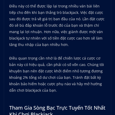
Điều này có thể được lặp lại trong nhiều ván bài liên
tiếp cho đến khi bạn thắng trò blackjack. Việc đặt cược
sau đó được trả về giá trị ban đầu của nó. Lần đặt cược
đó sẽ bù đắp khoản lỗ trước đó của bạn và thậm chí
mang lại lợi nhuận. Hơn nữa, việc giành được một ván
blackjack tự nhiên với số tiền đặt cược cao hơn sẽ làm
tăng thu nhập của bạn nhiều hơn.
Điều quan trọng cần nhớ là để chiến lược cá cược cơ
bản này có hiệu quả, cần phải có số vốn cao. Chúng tôi
khuyên bạn nên đặt cược khởi điểm nhỏ tương đương
khoảng 2% tổng số dư chơi của bạn. Tránh đặt bất kỳ
khoản bảo hiểm hoặc cược phụ nào và hãy mở hướng
dẫn chơi blackjack của bạn.
Tham Gia Sòng Bạc Trực Tuyến Tốt Nhất
Khi Chơi Blackjack